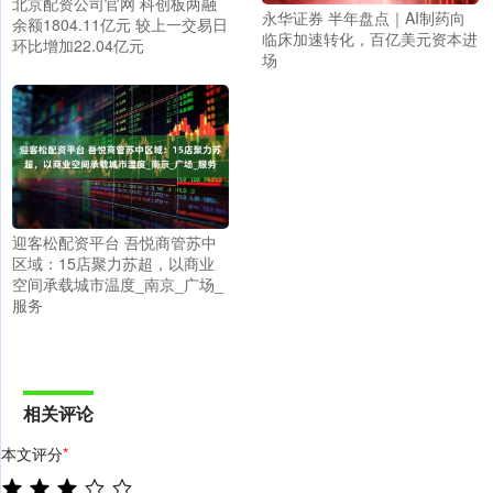
北京配资公司官网 科创板两融
永华证券 半年盘点｜AI制药向
余额1804.11亿元 较上一交易日
临床加速转化，百亿美元资本进
环比增加22.04亿元
场
迎客松配资平台 吾悦商管苏中
区域：15店聚力苏超，以商业
空间承载城市温度_南京_广场_
服务
相关评论
本文评分
*