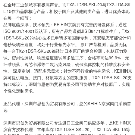
在全球工业领域享有极高声誉。而TX2-1DSR-SKL-20与TX2-1DA-SK
L-15作为品牌核心产品，相较于国产及其他同类产品，进口优势体现
在每一个细节：
品牌底蕴深厚，技术领先：KEIHIN京滨拥有完善的研发体系，通过
ISO 9001/14001双认证，所有产品均遵循JIS B8471标准生产，TX2-
1DSR-SKL-20的核心技术已申请多项国际专利，其双稳态节能设计和
毫秒级响应速度，均处于行业领先水平。 原厂严苛检测，品质无忧：
每一台TX2-1DSR-SKL-20都经过日本原厂的逐台检测，包括压力测
试、密封性测试、响应速度测试等多道工序，合格率高达99.9%，无
纤维脱落、阀芯卡滞等二次污染风险，确保流体控制的精准度和安全
性。 深度定制，适配多元需求：针对不同行业的特殊需求，KEIHIN京
滨可提供电压、接口、材质等方面的定制服务，TX2-1DSR-SKL-20支
持非标设计，深圳市思创为贸易有限公司可协助客户对接原厂，实现
个性化定制需求。
正品代理：深圳市思创为贸易有限公司，您的KEIHIN京滨阀门采购首
选
深圳市思创为贸易有限公司专注进口工业阀门供应多年，是KEIHIN京
滨官方授权代理，常年库存TX2-1DSR-SKL-20、TX2-1DA-SKL-15等