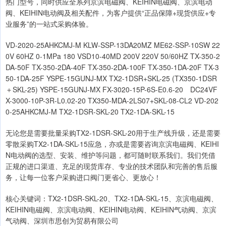
热门型号，同时供应全系列京滨电磁阀、KEIHIN电磁阀、京滨电动
阀、KEIHIN电动阀及相关配件，为客户提供“正品保障+现货供应+专
业服务”的一站式采购体验。
VD-2020-25AHKCMJ-M KLW-SSP-13DA20MZ ME62-SSP-10SW 22
0V 60HZ 0-1MPa 180 VSD10-40MD 200V 220V 50/60HZ TX-350-2
DA-50F TX-350-2DA-40F TX-350-2DA-100F TX-350-1DA-20F TX-3
50-1DA-25F YSPE-15GUNJ-MX TX2-1DSR+SKL-25 (TX350-1DSR
＋SKL-25) YSPE-15GUNJ-MX FX-3020-15P-6S-E0.6-20 DC24VF
X-3000-10P-3R-L0.02-20 TX350-MDA-2LS07+SKL-08-CL2 VD-202
0-25AHKCMJ-M TX2-1DSR-SKL-20 TX2-1DA-SKL-15
无论您是需要批量采购TX2-1DSR-SKL-20用于生产线升级，还是需要
零散采购TX2-1DA-SKL-15应急，亦或是需要咨询京滨电磁阀、KEIHI
N电动阀的选型、安装、维护等问题，都可随时联系我们。我们凭借
正规的进口渠道、充足的现货库存、专业的技术团队和完善的售后服
务，让每一位客户采购进口阀门更省心、更放心！
核心关键词：TX2-1DSR-SKL-20、TX2-1DA-SKL-15、京滨电磁阀、
KEIHIN电磁阀、京滨电动阀、KEIHIN电动阀、KEIHIN气动阀、京滨
气动阀、深圳市思创为贸易有限公司