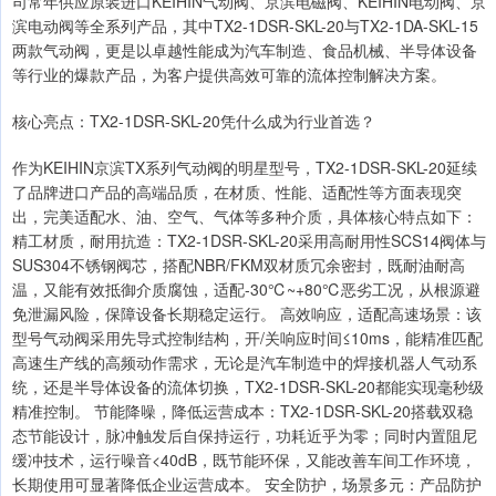
司常年供应原装进口KEIHIN气动阀、京滨电磁阀、KEIHIN电动阀、京
滨电动阀等全系列产品，其中TX2-1DSR-SKL-20与TX2-1DA-SKL-15
两款气动阀，更是以卓越性能成为汽车制造、食品机械、半导体设备
等行业的爆款产品，为客户提供高效可靠的流体控制解决方案。
核心亮点：TX2-1DSR-SKL-20凭什么成为行业首选？
作为KEIHIN京滨TX系列气动阀的明星型号，TX2-1DSR-SKL-20延续
了品牌进口产品的高端品质，在材质、性能、适配性等方面表现突
出，完美适配水、油、空气、气体等多种介质，具体核心特点如下：
精工材质，耐用抗造：TX2-1DSR-SKL-20采用高耐用性SCS14阀体与
SUS304不锈钢阀芯，搭配NBR/FKM双材质冗余密封，既耐油耐高
温，又能有效抵御介质腐蚀，适配-30℃~+80℃恶劣工况，从根源避
免泄漏风险，保障设备长期稳定运行。 高效响应，适配高速场景：该
型号气动阀采用先导式控制结构，开/关响应时间≤10ms，能精准匹配
高速生产线的高频动作需求，无论是汽车制造中的焊接机器人气动系
统，还是半导体设备的流体切换，TX2-1DSR-SKL-20都能实现毫秒级
精准控制。 节能降噪，降低运营成本：TX2-1DSR-SKL-20搭载双稳
态节能设计，脉冲触发后自保持运行，功耗近乎为零；同时内置阻尼
缓冲技术，运行噪音<40dB，既节能环保，又能改善车间工作环境，
长期使用可显著降低企业运营成本。 安全防护，场景多元：产品防护