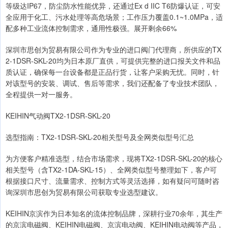
等级达IP67，防尘防水性能优异，还通过Ex d IIC T6防爆认证，可安
全应用于化工、污水处理等高危场景；工作压力覆盖0.1~1.0MPa，适
配多种工业流体控制需求，通用性极强。展开剩余66%
深圳市思创为贸易有限公司作为专业的进口阀门代理商，所供应的TX
2-1DSR-SKL-20均为日本原厂直供，可提供完整的进口报关文件和品
质认证，确保每一台设备都是正品行货，让客户采购无忧。同时，针
对该型号的安装、调试、售后等需求，我们还配备了专业技术团队，
全程提供一对一服务。
KEIHIN气动阀TX2-1DSR-SKL-20
选型指南：TX2-1DSR-SKL-20相关型号及全网类似型号汇总
为方便客户精准选型，结合市场需求，现将TX2-1DSR-SKL-20的核心
相关型号（含TX2-1DA-SKL-15）、全网类似型号整理如下，客户可
根据接口尺寸、流量需求、控制方式等灵活选择，如有疑问可随时咨
询深圳市思创为贸易有限公司获取专业选型建议。
KEIHIN京滨作为日本知名的流体控制品牌，深耕行业70余年，其生产
的京滨电磁阀、KEIHIN电磁阀、京滨电动阀、KEIHIN电动阀等产品，