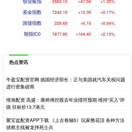
创业板指
3563.12
+47.56
+1.35%
基金指数
7242.10
+12.30
+0.17%
国债指数
229.69
+0.10
+0.04%
期指IC0
7877.80
+164.40
+2.13%
热点资讯
牛盈宝配资官网 德国经济部长：正与美国就汽车关税问题
进行密集磋商
维海配资 高盛：康师傅控股去年业绩符预期 维持“买入”评
级 目标价13.7港元
聚宝盆配资APP下载 《上古卷轴5》玩家整花活 各种方法
拯救主线被龙摔死士兵