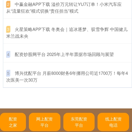
​中赢金融APP下载 溢价万元转让YU7订单！小米汽车应
2
从“流量狂欢”模式切换“责任担当”模式
​火星策略APP下载 冬奥会｜追冰逐梦、驭雪争辉 中国健儿
3
米兰战未央
​配资炒股网平台 2025年上半年票据市场回顾与展望
4
​博兴优配平台 月薪8000财务6年挪用公司近1700万！每年4
5
次医美一次30万
配资
网上配资
东莞配资
线上配资
之家
平台
平台
电话