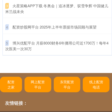
​火星策略APP下载 冬奥会｜追冰逐梦、驭雪争辉 中国健儿
3
米兰战未央
​配资炒股网平台 2025年上半年票据市场回顾与展望
4
​博兴优配平台 月薪8000财务6年挪用公司近1700万！每年4
5
次医美一次30万
配资
网上配资
东莞配资
线上配资
之家
平台
平台
电话
友情链接：