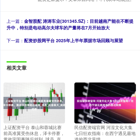
上一篇：
金智股配 涛涛车业(301345.SZ)：目前越南产能在不断提
升中，特别是电动高尔夫球车的产量将在7月开始放大
下一篇：
配资炒股网平台 2025年上半年票据市场回顾与展望
相关文章
上证配资平台 泰山和蓉城比赛
民信配资端官网 河湟文化大集
前高准翼受伤休息，泽卡停赛，
七日狂欢指南：在西宁遇见最地
黄政宇因事随后就到_球员_克
道的西北风情