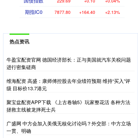
国债指数
229.69
+0.10
+0.04%
期指IC0
7877.80
+164.40
+2.13%
热点资讯
牛盈宝配资官网 德国经济部长：正与美国就汽车关税问题
进行密集磋商
维海配资 高盛：康师傅控股去年业绩符预期 维持“买入”评
级 目标价13.7港元
聚宝盆配资APP下载 《上古卷轴5》玩家整花活 各种方法
拯救主线被龙摔死士兵
广盛网 中方会加入美俄无核化讨论吗？外交部：中方立场
一贯、明确