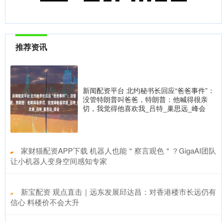
推荐资讯
新闻配资平台 北约秘书长回应“爸爸事件”：
没管特朗普叫爸爸，特朗普：他喊得很亲
切，我觉得他喜欢我_吕特_巢思远_峰会
​家财猫配资APP下载 机器人也能＂察言观色＂？GigaAI团队
让小机器人变身空间感知专家
​新宝配资 观点直击｜远东发展邱达昌：对香港楼市长远仍有
信心 料楼价不会大升