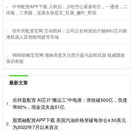
​中华配资APP下载 入秋后，少吃空心菜多吃它，一通便，二
排毒，三养颜，这菜全身是宝_红薯_嫩叶_野菜
​恒牛所配资官网 芯动联科：公司正在研发的六轴IMU芯片瞄
准机器人及智能驾驶等市场
​9688策略宝官网 俄称高度关注西方援乌远程武器 核威慑政
策仍有效
最新文章
吉祥盈配资 AI芯片“搬运工”中电港：营收破500亿，负债
1、
率82%，现金流失血51亿
股票融配资APP下载 美国汽油价格突破每加仑4.50美元
2、
为2022年7月以来首次