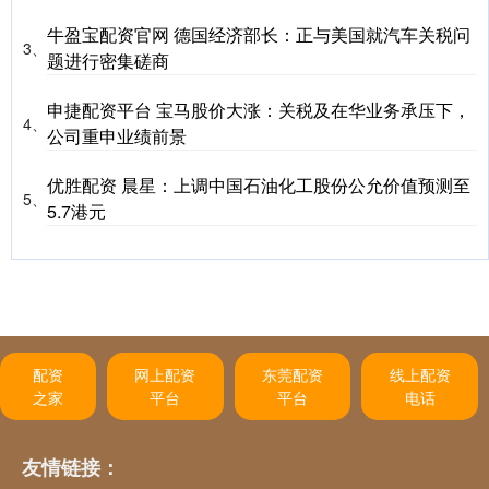
牛盈宝配资官网 德国经济部长：正与美国就汽车关税问
3、
题进行密集磋商
申捷配资平台 宝马股价大涨：关税及在华业务承压下，
4、
公司重申业绩前景
优胜配资 晨星：上调中国石油化工股份公允价值预测至
5、
5.7港元
配资
网上配资
东莞配资
线上配资
之家
平台
平台
电话
友情链接：