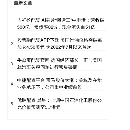
最新文章
吉祥盈配资 AI芯片“搬运工”中电港：营收破
1、
500亿，负债率82%，现金流失血51亿
股票融配资APP下载 美国汽油价格突破每
2、
加仑4.50美元 为2022年7月以来首次
牛盈宝配资官网 德国经济部长：正与美国
3、
就汽车关税问题进行密集磋商
申捷配资平台 宝马股价大涨：关税及在华
4、
业务承压下，公司重申业绩前景
优胜配资 晨星：上调中国石油化工股份公
5、
允价值预测至5.7港元