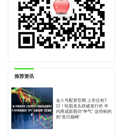
推荐资讯
金八号配资官网 上市仅有7
日！轮胎龙头跌破发行价 年
内两成新股仍“争气” 这些标的
则“首日巅峰”