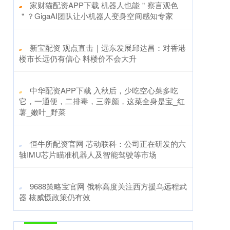
​家财猫配资APP下载 机器人也能＂察言观色
＂？GigaAI团队让小机器人变身空间感知专家
​新宝配资 观点直击｜远东发展邱达昌：对香港
楼市长远仍有信心 料楼价不会大升
​中华配资APP下载 入秋后，少吃空心菜多吃
它，一通便，二排毒，三养颜，这菜全身是宝_红
薯_嫩叶_野菜
​恒牛所配资官网 芯动联科：公司正在研发的六
轴IMU芯片瞄准机器人及智能驾驶等市场
​9688策略宝官网 俄称高度关注西方援乌远程武
器 核威慑政策仍有效