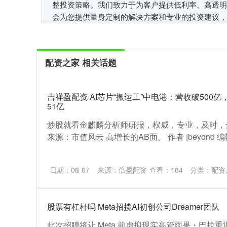
整投资策略。我们致力于为客户提供低利率、高透明
会为您提供量身定制的解决方案和专业的投资建议，
配资之家 相关话题
吉祥盈配资 AI芯片“搬运工”中电港：营收破500
51亿
炒股就看金麒麟分析师研报，权威，专业，及时，
来源：市值风云 高增长的AB面。 作者 |beyond 编辑
日期：08-07
来源：倍盈配资
查看：
184
分类：
配资
股票有杠杆吗 Meta招揽AI初创公司Dreamer团队
此次招聘将让 Meta 前虚拟现实高管雨果・巴拉重返