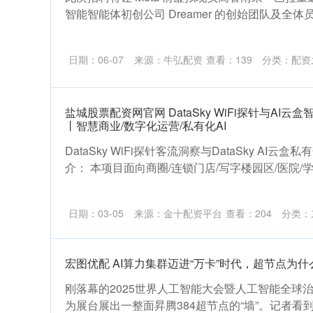
智能智能体初创公司 Dreamer 的创始团队及全体员工
日期：06-07
来源：牛弘配资
查看：
139
分类：
配资
盐城股票配资网官网 DataSky WiFi探针与AI
丨智慧商业/数字化运营/私有化AI
DataSky WiFi探针客流洞察与DataSky AI云盒
介： 本项目面向商圈/连锁门店/写字楼园区/医院/学校/
日期：03-05
来源：金十配资平台
查看：
204
分类：
宏图优配 AI算力集群迈进“万卡”时代，超节点为
刚落幕的2025世界人工智能大会暨人工智能全球治
为展台展出一整面昇腾384超节点的“墙”。记者看