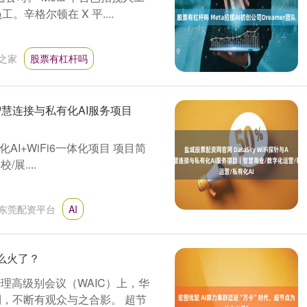
。辛格尔顿在 X 平....
之家
股票有杠杆吗
云盒智慧连接与私有化AI服务项目
私有化AI+WiFi6一体化项目 项目简
展....
东莞配资平台
AI
什么火了？
理高级别会议（WAIC）上，华
到，不断有观众与之合影。 超节