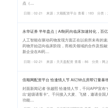
点（....
日期：02-21
来源：大额配资平台
查看：
183
分类：
永华证券 半年盘点｜AI制药向临床加速转化，百
人工智能在驱动药物发现方面正在以前所未有的速
药物开始迈向临床阶段，而相关领域的合作及投融
新企业在AI药....
日期：02-21
来源：天天盈配资
查看：
86
分类：
网
倍顺网配资平台 恰逢情人节 AI订钟点房帮订量暴
封面新闻记者 张越熙 恰逢情人节，千问APP宣布
出“超级请客卡”。千问接入大麦、飞猪，邀请全国
功能....