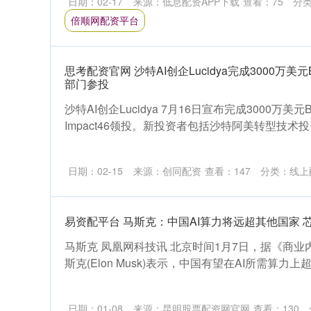
日期：02-17
来源：低息配资APP下载
查看：
75
分
倍顺网配资平台
思考配资官网 沙特AI创企Lucidya完成3000万
部门参投
沙特AI创企Lucidya 7月16日宣布完成3000万
Impact46领投。新投资者包括沙特阿美转型技术投资部门W
日期：02-15
来源：创同配资
查看：
147
分类：
线上
易资配平台 马斯克：中国AI算力将远超其他国家 
马斯克 凤凰网科技讯 北京时间1月7日，据《商业
斯克(Elon Musk)表示，中国有望在AI所需算力上
日期：01-08
来源：昆明股票配资网官网
查看：
130