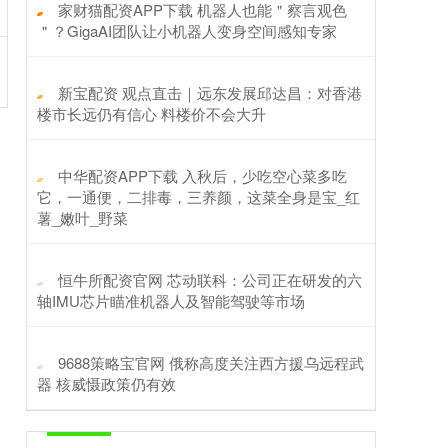
​家财猫配资APP下载 机器人也能＂察言观色
＂？GigaAI团队让小机器人变身空间感知专家
​新宝配资 观点直击｜远东发展邱达昌：对香港
楼市长远仍有信心 料楼价不会大升
​中华配资APP下载 入秋后，少吃空心菜多吃
它，一通便，二排毒，三养颜，这菜全身是宝_红
薯_嫩叶_野菜
​恒牛所配资官网 芯动联科：公司正在研发的六
轴IMU芯片瞄准机器人及智能驾驶等市场
​9688策略宝官网 俄称高度关注西方援乌远程武
器 核威慑政策仍有效