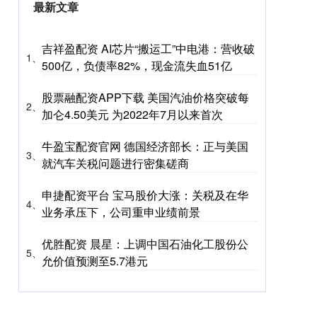
最新文章
吉祥盈配资 AI芯片“搬运工”中电港：营收破
1、
500亿，负债率82%，现金流失血51亿
股票融配资APP下载 美国汽油价格突破每
2、
加仑4.50美元 为2022年7月以来首次
牛盈宝配资官网 德国经济部长：正与美国
3、
就汽车关税问题进行密集磋商
申捷配资平台 宝马股价大涨：关税及在华
4、
业务承压下，公司重申业绩前景
优胜配资 晨星：上调中国石油化工股份公
5、
允价值预测至5.7港元