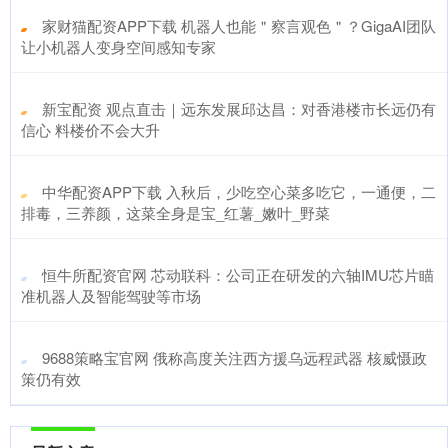
​家财猫配资APP下载 机器人也能＂察言观色＂？GigaAI团队
让小机器人变身空间感知专家
​新宝配资 观点直击｜远东发展邱达昌：对香港楼市长远仍有
信心 料楼价不会大升
​中华配资APP下载 入秋后，少吃空心菜多吃它，一通便，二
排毒，三养颜，这菜全身是宝_红薯_嫩叶_野菜
​恒牛所配资官网 芯动联科：公司正在研发的六轴IMU芯片瞄
准机器人及智能驾驶等市场
​9688策略宝官网 俄称高度关注西方援乌远程武器 核威慑政
策仍有效