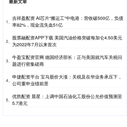
最新文章
吉祥盈配资 AI芯片“搬运工”中电港：营收破500亿，负债
1、
率82%，现金流失血51亿
股票融配资APP下载 美国汽油价格突破每加仑4.50美元
2、
为2022年7月以来首次
牛盈宝配资官网 德国经济部长：正与美国就汽车关税问
3、
题进行密集磋商
申捷配资平台 宝马股价大涨：关税及在华业务承压下，
4、
公司重申业绩前景
优胜配资 晨星：上调中国石油化工股份公允价值预测至
5、
5.7港元